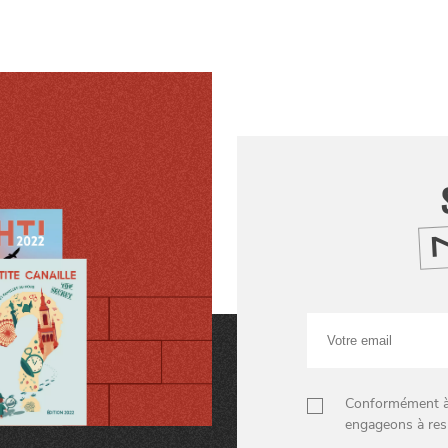
Votre
email
Conformément à n
engageons à res