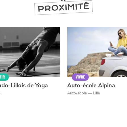
PROXIMITÉ
er
TIR
VIVRE
ndo-Lillois de Yoga
Auto-école Alpina
e
Auto-école — Lille