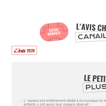
L'AVIS CH
CHTITE
CANAILLE
CANAI
2020
MANGER
LE PET
PLU
SORTIR
L’ espace est entièrement dédié à la musique où 
enfants y ont aussi leur espace réservé !