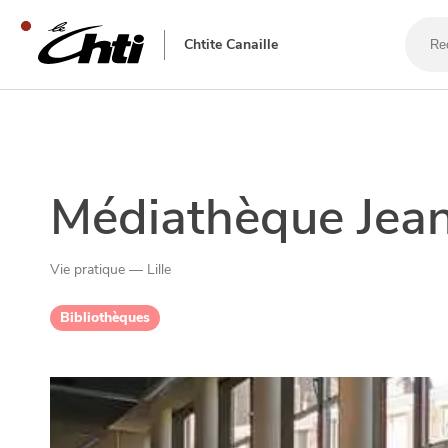
Reche
un
Chtite Canaille
bar,
un
resta
SE DIVERTIR
Médiathèque Jea
Vie pratique — Lille
Bibliothèques
SORTIR