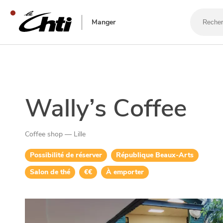
Recherch
un
Manger
bar,
un
restaura
SE DIVERTIR
Wally’s Coffee
Coffee shop — Lille
Possibilité de réserver
République Beaux-Arts
Salon de thé
€€
À emporter
SORTIR