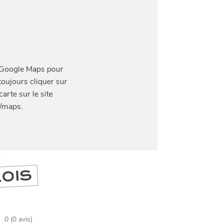
DIVERTIR
LILLE
BONS PLANS ET ADRESSES À
RE
ET SA RÉGION DEPUIS
1973
J'accepte
Je refuse
S
LOIS
0 (0 avis)