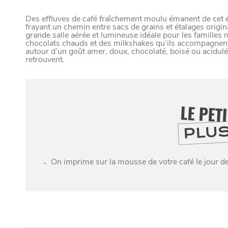
VIVRE DANS 
Des effluves de café fraîchement moulu émanent de cet ét
frayant un chemin entre sacs de grains et étalages origi
grande salle aérée et lumineuse idéale pour les familles n
chocolats chauds et des milkshakes qu’ils accompagnent
autour d’un goût amer, doux, chocolaté, boisé ou acidulé
retrouvent.
U
N
D
LE PET
PLU
Paramètres de confidentialité
Google reCAPTCHA
On imprime sur la mousse de votre café le jour d
Google Analytics
Google Maps
MANGER
SORTIR
YouTube