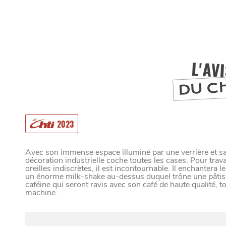
L'AV
DU C
2023
Avec son immense espace illuminé par une verrière et sa
décoration industrielle coche toutes les cases. Pour travai
oreilles indiscrètes, il est incontournable. Il enchantera l
un énorme milk-shake au-dessus duquel trône une pâtisse
caféine qui seront ravis avec son café de haute qualité, 
machine.
MANGER