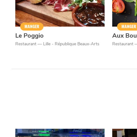
Qui sommes-nous ?
Grande Cause
Nous contact
Politique éditoriale
Espace presse
MANGER
MANGER
Le Poggio
Aux Bou
Mentions légales
Restaurant — Lille - République Beaux-Arts
Restaurant —