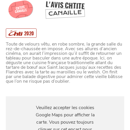
L'AVIS CHTITE
CHTITE
CANAILLE
CANAILLE
2020
Toute de velours vêtu, en robe sombre, la grande salle du
rez-de-chaussée en impose. Avec ses allures d’ancien
cinéma, on aurait l’impression qu’il suffit de retourner un
tableau pour basculer dans une autre époque. Ici, on
déguste une cuisine française traditionnelle allant du
tartare de bœuf aux Saint Jacques jusqu’aux recettes des
Flandres avec la tarte au maroilles ou le welsh. On finit
par une balade digestive pour admirer cette vieille bâtisse
SE
DIVERTIR
que l’on ne risque pas d’oublier.
S'Y
RENDRE