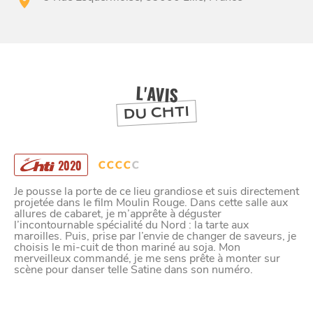
BONS PLANS ET ADRESSES
À
ET SA RÉGION
LILLE
L'AVIS
DEPUIS
DU CHTI
1973
2020
Je pousse la porte de ce lieu grandiose et suis directement
projetée dans le film Moulin Rouge. Dans cette salle aux
allures de cabaret, je m’apprête à déguster
l’incontournable spécialité du Nord : la tarte aux
maroilles. Puis, prise par l’envie de changer de saveurs, je
choisis le mi-cuit de thon mariné au soja. Mon
merveilleux commandé, je me sens prête à monter sur
scène pour danser telle Satine dans son numéro.