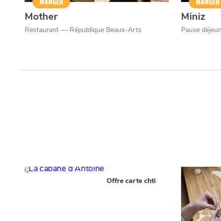
MANGER
MANGER
Mother
Miniz
Restaurant — République Beaux-Arts
Pause déjeun
Offre carte chti
Qui sommes-nous ?
Grande Cause
Nous contact
Politique éditoriale
Espace presse