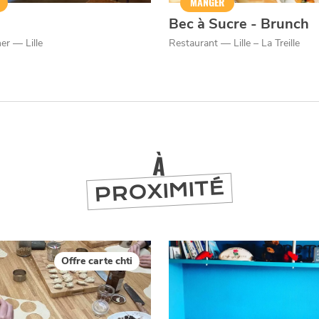
MANGER
Bec à Sucre - Brunch
er — Lille
Restaurant — Lille – La Treille
À
PROXIMITÉ
Offre carte chti
er