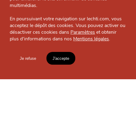
J'accepte
Je refuse
Politique éditoriale
multimédias.
Espace presse
En poursuivant votre navigation sur lechti.com, vous
OÙ
TROUVER
acceptez le dépôt des cookies. Vous pouvez activer ou
désactiver ces cookies dans
Paramètres
et obtenir
plus d'informations dans nos
Mentions légales
.
HTITE
C
A
N
LES
C
AILLE
GUIDES ?
Je refuse
J'accepte
Mentions légales
lien vers l'article
S'INSCRIRE À LA
Accueil
Explorer
Blog
NEWSLETTER
un
CHTIMI
comme
MANGER
Votre
email