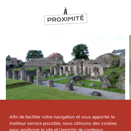
À
PROXIMITÉ
Qui sommes-nous ?
SE DIVERTIR
Grande Cause
Forum Antique de Bavay
Afin de faciliter votre navigation et vous apporter le
Culture — Métropole
meilleur service possible, nous utilisons des cookies
Nous contacter
pour améliorer le site et l’enrichir de contenus