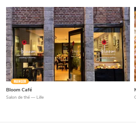
MANGER
Bloom Café
Salon de thé — Lille
NUIT
la
SORTIR