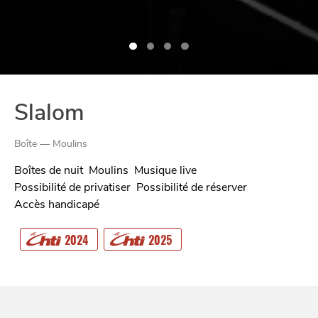
Slalom
Boîte — Moulins
Boîtes de nuit
Moulins
Musique live
Possibilité de privatiser
Possibilité de réserver
Accès handicapé
CHTITE
CANAILLE
2024
2025