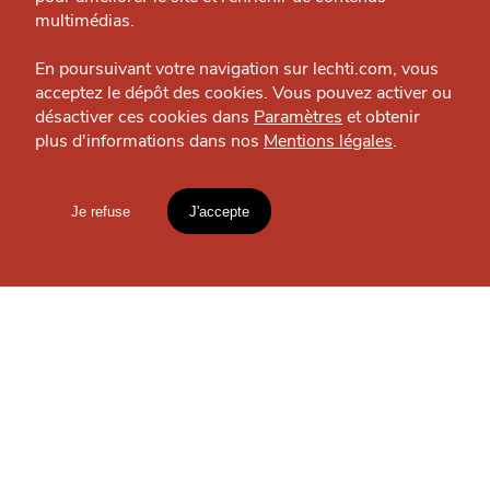
Politique éditoriale
multimédias.
Espace presse
En poursuivant votre navigation sur lechti.com, vous
acceptez le dépôt des cookies. Vous pouvez activer ou
SORTIR
désactiver ces cookies dans
Paramètres
et obtenir
Magazine Club
plus d'informations dans nos
Mentions légales
.
HTITE
C
A
N
C
AILLE
Boîte de nuit — Lille
Je refuse
J'accepte
Mentions légales
lien vers l'article
OÙ
TROUVER
Accueil
Explorer
Blog
LES
GUIDES ?
un
CHTIMI
comme
MANGER