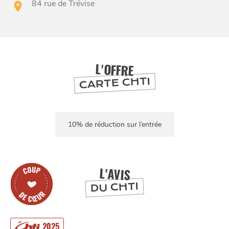
84 rue de Trévise
BONS PLANS ET ADRESSES
L'OFFRE
CARTE CHTI
À
ET SA RÉGION
LILLE
DEPUIS
1973
10% de réduction sur l’entrée
L'AVIS
DU CHTI
2025