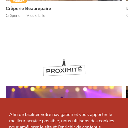
MANGER
Crêperie Beaurepaire
Crêperie — Vieux-Lille
À
PROXIMITÉ
Qui sommes-nous ?
Grande Cause
Afin de faciliter votre navigation et vous apporter le
meilleur service possible, nous utilisons des cookies
Nous contacter
J'accepte
Je refuse
pour améliorer le site et l’enrichir de contenus