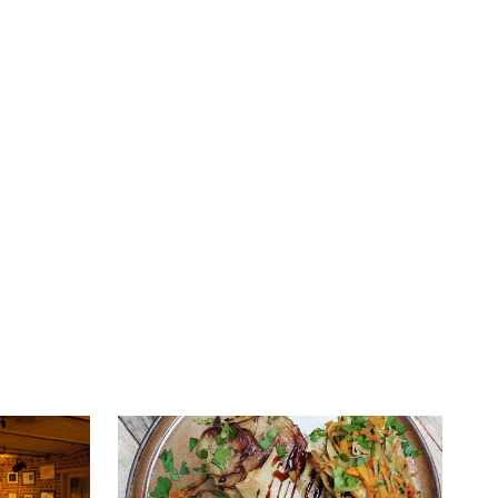
té
À LA
lleur service possible, nous utilisons
UNE
s, notamment selon la fréquentation.
VIVRE
CHTITE
CANAILLE
dans
NORD
le