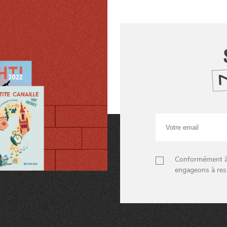
Votre
email
Conformément à n
engageons à res