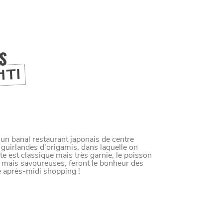
IS
HTI
un banal restaurant japonais de centre
guirlandes d'origamis, dans laquelle on
te est classique mais très garnie, le poisson
es mais savoureuses, feront le bonheur des
M
A
N
G
E
R
C
O
M
M
E
U
N
H
T
I
M
 après-midi shopping !