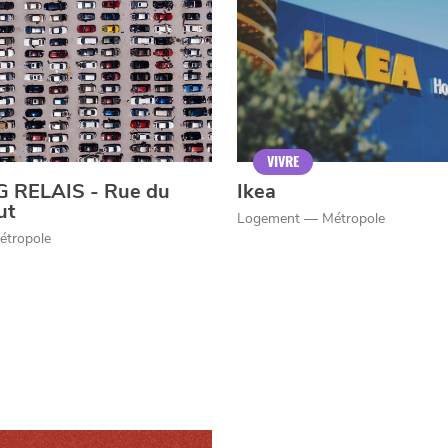
er
VIVRE
 RELAIS - Rue du
Ikea
ut
Logement — Métropole
étropole