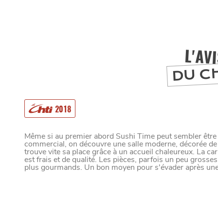
L'AV
DU C
2018
MANGER
Même si au premier abord Sushi Time peut sembler être 
commercial, on découvre une salle moderne, décorée de 
trouve vite sa place grâce à un accueil chaleureux. La car
est frais et de qualité. Les pièces, parfois un peu gross
SORTIR
plus gourmands. Un bon moyen pour s'évader après une