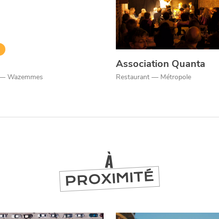
Association Quanta
d — Wazemmes
Restaurant — Métropole
À
PROXIMITÉ