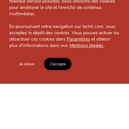
meilleur service possible, nous utilisons des cookies
Nous contacter
Bar — Lille - Centre
pour améliorer le site et l’enrichir de contenus
J'accepte
Je refuse
Politique éditoriale
multimédias.
Espace presse
En poursuivant votre navigation sur lechti.com, vous
acceptez le dépôt des cookies. Vous pouvez activer ou
OÙ
TROUVER
désactiver ces cookies dans
Paramètres
et obtenir
plus d'informations dans nos
Mentions légales
.
HTITE
C
A
N
C
AILLE
LES
GUIDES ?
Je refuse
J'accepte
Mentions légales
lien vers l'article
S'INSCRIRE À LA
Accueil
Explorer
Blog
NEWSLETTER
un
CHTIMI
comme
MANGER
Votre