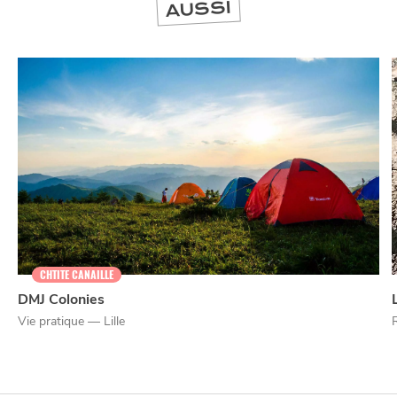
AUSSI
CHTITE CANAILLE
DMJ Colonies
Vie pratique — Lille
NUIT
la
SORTIR