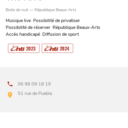
Boite de nuit — République Beaux-Arts
Musique live
Possibilité de privatiser
Possibilité de réserver
République Beaux-Arts
CHTITE
Accès handicapé
Diffusion de sport
CANAILLE
2023
2024
06 98 09 18 19
51 rue de Puebla
BONS PLANS ET ADRESSES
À
ET SA RÉGION
LILLE