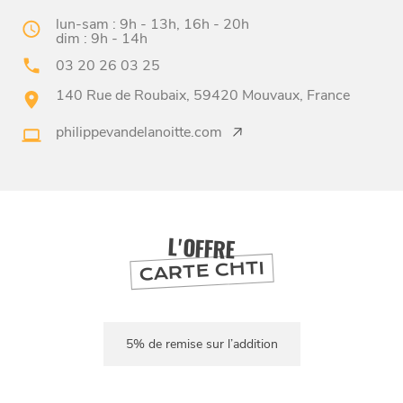
lun-sam : 9h - 13h, 16h - 20h
dim : 9h - 14h
03 20 26 03 25
140 Rue de Roubaix, 59420 Mouvaux, France
philippevandelanoitte.com
BONS PLANS ET ADRESSES
À
ET SA RÉGION
LILLE
DEPUIS
1973
L'OFFRE
CARTE CHTI
5% de remise sur l’addition