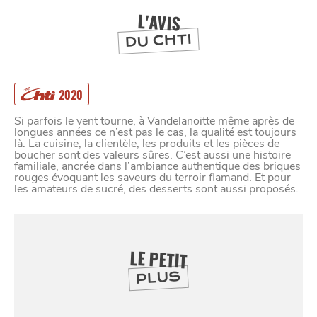
L'AVIS
DU CHTI
2020
Si parfois le vent tourne, à Vandelanoitte même après de
longues années ce n’est pas le cas, la qualité est toujours
là. La cuisine, la clientèle, les produits et les pièces de
boucher sont des valeurs sûres. C’est aussi une histoire
familiale, ancrée dans l’ambiance authentique des briques
rouges évoquant les saveurs du terroir flamand. Et pour
les amateurs de sucré, des desserts sont aussi proposés.
LE PETIT
SE
PLUS
DIVERTIR