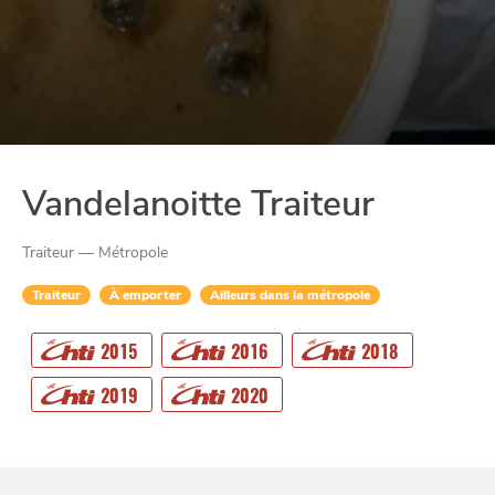
Vandelanoitte Traiteur
Traiteur — Métropole
Traiteur
À emporter
Ailleurs dans la métropole
2015
2016
2018
CHTITE
CANAILLE
2019
2020