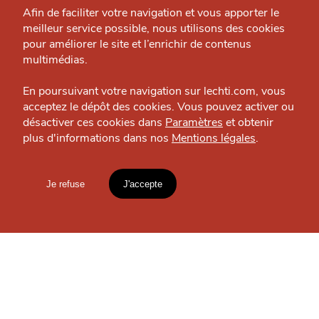
Grande Cause
Afin de faciliter votre navigation et vous apporter le
meilleur service possible, nous utilisons des cookies
J'accepte
Je refuse
Nous contacter
pour améliorer le site et l’enrichir de contenus
Politique éditoriale
multimédias.
Espace presse
En poursuivant votre navigation sur lechti.com, vous
acceptez le dépôt des cookies. Vous pouvez activer ou
désactiver ces cookies dans
Paramètres
et obtenir
SE DIVERTIR
plus d'informations dans nos
Mentions légales
.
HTITE
C
A
N
C
AILLE
Pink Ongles Only
Beauté — Métropole
Je refuse
J'accepte
Mentions légales
lien vers l'article
OÙ
TROUVER
Accueil
Explorer
Blog
LES
GUIDES ?
un
CHTIMI
comme