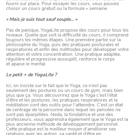
fourni sur place. Pour essayer les cours, vous pouvez
choisir un cours gratuit ou la formule « semaine
« Mais je suis tout sauf souple… »
Pas de panique, YogaLite propose des cours pour tous les
niveaux. Quelle que soit la difficulté du cours, il comprend
toujours les mêmes étapes. Une première partie sur la
philosophie du Yoga, puis des pratiques posturales et
respiratoires et enfin des méthodes pour développer votre
attention et votre concentration. Une pratique adaptée,
régulière et progressive assouplit, renforce le corps
et apaise le mental.
VIVRE
Le petit + de YogaLite ?
dans
NORD
le
Ici, on insiste sur le fait que le Yoga, ce n’est pas
seulement des postures ou un cours de gym, mais bien
plus que ça. Vous découvrirez que le Yoga c’est l’état
d’être et les postures, les pratiques respiratoires et la
méditation sont des outils pour l’atteindre. C’est un état
de centrage de la personne dans lequel les pensées ne
sont pas éparpillées. Neda, la fondatrice et une des
professeurs, vous apprendra également que le Yoga est la
plus ancienne méthode de développement personnel.
Cette pratique est le meilleur moyen d’améliorer ses
relations avec les autres, sa santé et d’être en