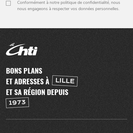
Conformément à notre politique de confidentialité, nous
nous engageons à respecter vos données personnelles.
BONS PLANS
ET ADRESSES À
LILLE
ET SA RÉGION DEPUIS
1973
NUIT
SORTIR