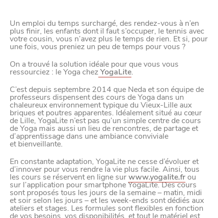
Paramètres de
Un emploi du temps surchargé, des rendez-vous à n’en
plus finir, les enfants dont il faut s’occuper, le tennis avec
confidentialité
votre cousin, vous n’avez plus le temps de rien. Et si, pour
une fois, vous preniez un peu de temps pour vous ?
On a trouvé la solution idéale pour que vous vous
ressourciez : le Yoga chez
YogaLite
.
Afin de faciliter votre navigation et de vous
apporter le meilleur service possible, nous utilisons
C’est depuis septembre 2014 que Neda et son équipe de
professeurs dispensent des cours de Yoga dans un
des cookies pour améliorer le site aux besoins des
chaleureux environnement typique du Vieux-Lille aux
visiteurs, notamment selon la fréquentation.
briques et poutres apparentes. Idéalement situé au cœur
de Lille, YogaLite n’est pas qu’un simple centre de cours
de Yoga mais aussi un lieu de rencontres, de partage et
Nos politique de confidentialité
d’apprentissage dans une ambiance conviviale
et bienveillante.
En constante adaptation, YogaLite ne cesse d’évoluer et
d’innover pour vous rendre la vie plus facile. Ainsi, tous
les cours se réservent en ligne sur
www.yogalite.fr
ou
sur l’application pour smartphone YogaLite. Des cours
sont proposés tous les jours de la semaine – matin, midi
et soir selon les jours – et les week-ends sont dédiés aux
ateliers et stages. Les formules sont flexibles en fonction
de vos besoins, vos disponibilités, et tout le matériel est