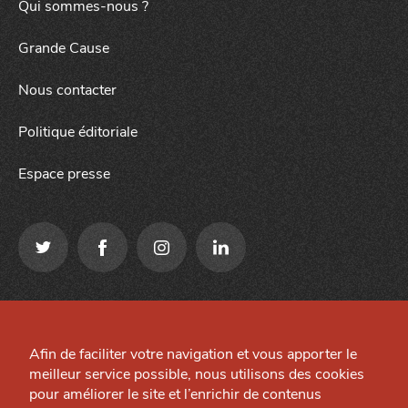
Qui sommes-nous ?
Grande Cause
Nous contacter
Politique éditoriale
Espace presse
Qui sommes-nous ?
Mentions légales
Grande Cause
Afin de faciliter votre navigation et vous apporter le
Préférences cookies
meilleur service possible, nous utilisons des cookies
Nous contacter
Site créé par
pour améliorer le site et l’enrichir de contenus
J'accepte
Je refuse