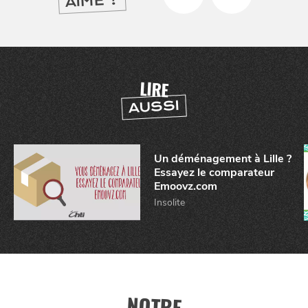
AIMÉ ?
CHTITE
CANAILLE
LIRE
AUSSI
Un déménagement à Lille ?
Essayez le comparateur
Emoovz.com
Insolite
BONS PLANS ET ADRESSES
À
ET SA RÉGION
LILLE
DEPUIS
1973
NOTRE