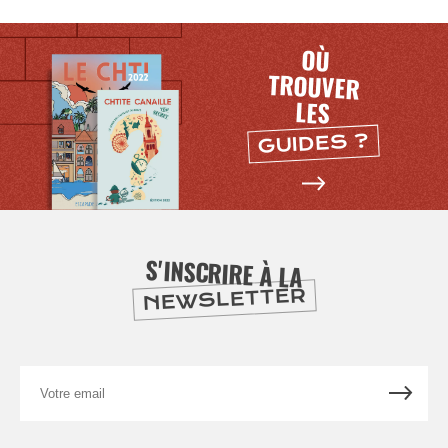
SE
DIVERTIR
OÙ
TROUVER
LES
GUIDES ?
S'INSCRIRE À LA
NEWSLETTER
Votre
email