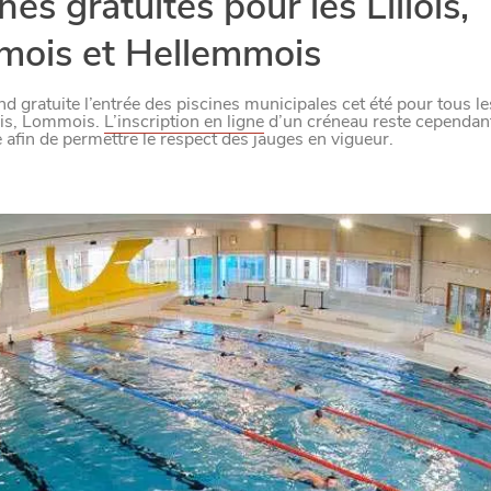
nes gratuites pour les Lillois,
DIVERTIR
LILLE
BONS PLANS ET ADRESSES À
ois et Hellemmois
ET SA RÉGION DEPUIS
1973
end
gratuite l’entrée des piscines municipales cet été pour tous les
is, Lommois
.
L’inscription en ligne
d’un créneau reste cependan
e afin de permettre le respect des jauges en vigueur.
J'accepte
Je refuse