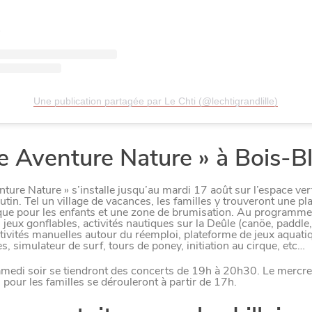
LE NORD
L
E
S
D
E
R
N
I
È
R
E
S
A
C
T
S
D
U
O
R
Une publication partagée par Le Chti (@lechtigrandlille)
lle Aventure Nature » à Bois-B
Paramètres de confidentiali
enture Nature » s’installe jusqu’au mardi 17 août sur l’espace ver
utin. Tel un village de vacances, les familles y trouveront une p
que pour les enfants et une zone de brumisation. Au programme
, jeux gonflables, activités nautiques sur la Deûle (canöe, paddle
ctivités manuelles autour du réemploi, plateforme de jeux aquati
Afin de faciliter votre navigation et de vous apporter le mei
s, simulateur de surf, tours de poney, initiation au cirque, etc…
des cookies pour améliorer le site aux besoins des visiteur
medi soir se tiendront des concerts de 19h à 20h30. Le mercre
 pour les familles se dérouleront à partir de 17h.
Nos politique de confidentialité
SE