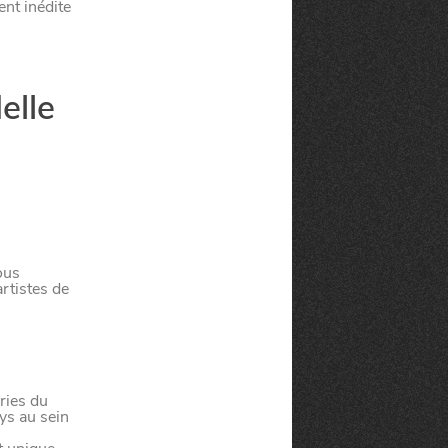
nt inédite
elle
ous
rtistes de
ries du
ays au sein