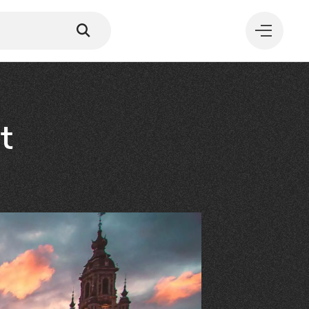
ût
MANGER