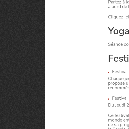
Partez à l
Qui sommes-nous ?
Grande Cause
Nous contact
à bord de 
Politique éditoriale
Espace presse
Cliquez
ici
Yoga 
Mentions légales
Séance col
Fest
Festival 
Chaque jeu
propose un
renommée 
Festival
Du Jeudi 2
Ce festiva
monde enti
de sa pro