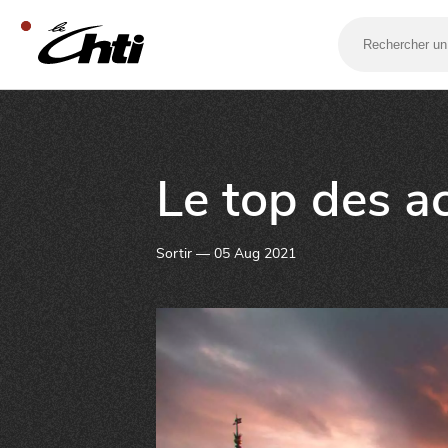
Rechercher
un
bar,
un
restaurant…
SE DIVERTIR
Le top des ac
Sortir — 05 Aug 2021
SORTIR