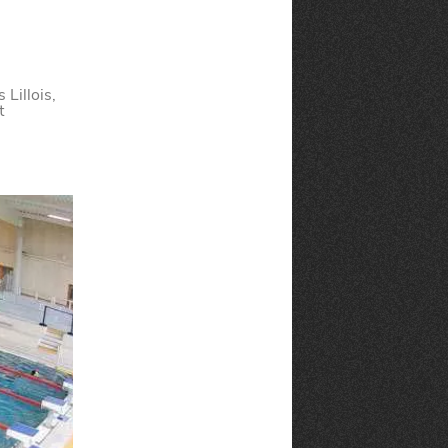
CANAILLE
dans
NORD
le
 Lillois,
t