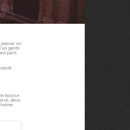
r passer un
’un gentil
est parti
opole :
lle bourse
ersé, deux
chainer.