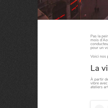
Pas la pei
mois d’Aoû
conducteur
pour un vo
Voici nos 
La vi
À partir d
vibre avec
ateliers a
MANGER