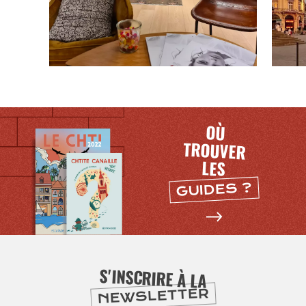
OÙ
TROUVER
LES
SE
GUIDES ?
DIVERTIR
S'INSCRIRE À LA
NEWSLETTER