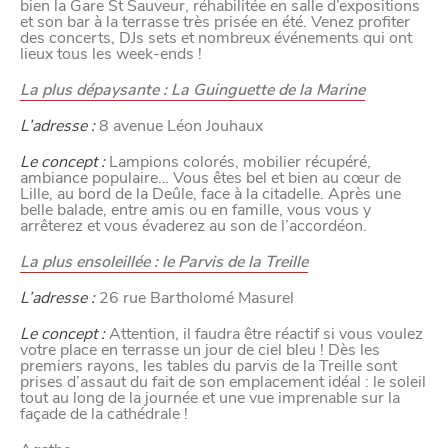
bien la Gare St Sauveur, réhabilitée en salle d’expositions
et son bar à la terrasse très prisée en été. Venez profiter
des concerts, DJs sets et nombreux événements qui ont
lieux tous les week-ends !
La plus dépaysante : La Guinguette de la Marine
L’adresse :
8 avenue Léon Jouhaux
VIVRE
Le concept :
Lampions colorés, mobilier récupéré,
ambiance populaire… Vous êtes bel et bien au cœur de
dans
NORD
le
Lille, au bord de la Deûle, face à la citadelle. Après une
belle balade, entre amis ou en famille, vous vous y
arrêterez et vous évaderez au son de l’accordéon.
La plus ensoleillée : le Parvis de la Treille
L’adresse :
26 rue Bartholomé Masurel
Le concept :
Attention, il faudra être réactif si vous voulez
votre place en terrasse un jour de ciel bleu ! Dès les
premiers rayons, les tables du parvis de la Treille sont
prises d’assaut du fait de son emplacement idéal : le soleil
tout au long de la journée et une vue imprenable sur la
façade de la cathédrale !