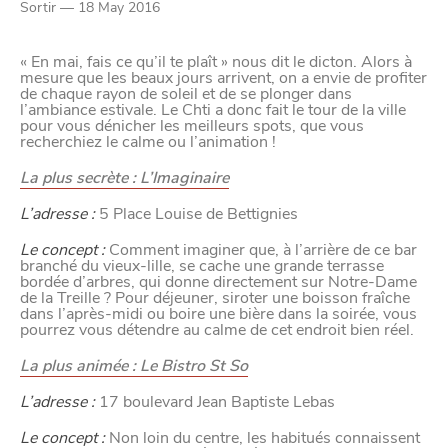
Paramètres de
Sortir — 18 May 2016
confidentialité
« En mai, fais ce qu’il te plaît » nous dit le dicton. Alors à
mesure que les beaux jours arrivent, on a envie de profiter
de chaque rayon de soleil et de se plonger dans
l’ambiance estivale. Le Chti a donc fait le tour de la ville
pour vous dénicher les meilleurs spots, que vous
Afin de faciliter votre navigation et de vous
recherchiez le calme ou l’animation !
apporter le meilleur service possible, nous utilisons
La plus secrète : L’Imaginaire
des cookies pour améliorer le site aux besoins des
visiteurs, notamment selon la fréquentation.
L’adresse :
5 Place Louise de Bettignies
Le concept :
Comment imaginer que, à l’arrière de ce bar
Nos politique de confidentialité
branché du vieux-lille, se cache une grande terrasse
bordée d’arbres, qui donne directement sur Notre-Dame
de la Treille ? Pour déjeuner, siroter une boisson fraîche
dans l’après-midi ou boire une bière dans la soirée, vous
pourrez vous détendre au calme de cet endroit bien réel.
La plus animée : Le Bistro St So
L’adresse :
17 boulevard Jean Baptiste Lebas
Le concept :
Non loin du centre, les habitués connaissent