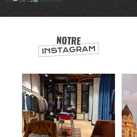
NOTRE
INSTAGRAM
BONS PLANS ET ADRESSES
À
ET SA RÉGION
LILLE
DEPUIS
1973