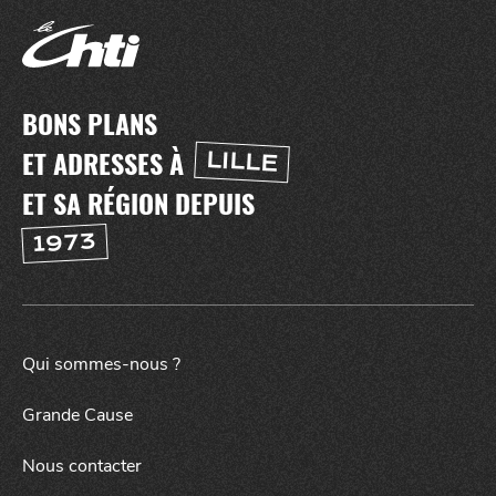
BONS PLANS
ET ADRESSES À
LILLE
ET SA RÉGION DEPUIS
1973
NUIT
la
SORTIR
Qui sommes-nous ?
Grande Cause
Nous contacter