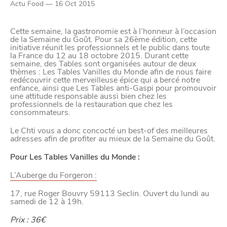
Actu Food — 16 Oct 2015
Paramètres de
Cette semaine, la gastronomie est à l’honneur à l’occasion
de la Semaine du Goût. Pour sa 26ème édition, cette
confidentialité
initiative réunit les professionnels et le public dans toute
la France du 12 au 18 octobre 2015. Durant cette
semaine, des Tables sont organisées autour de deux
thèmes : Les Tables Vanilles du Monde afin de nous faire
redécouvrir cette merveilleuse épice qui a bercé notre
Afin de faciliter votre navigation et de vous
enfance, ainsi que Les Tables anti-Gaspi pour promouvoir
une attitude responsable aussi bien chez les
apporter le meilleur service possible, nous utilisons
professionnels de la restauration que chez les
des cookies pour améliorer le site aux besoins des
consommateurs.
visiteurs, notamment selon la fréquentation.
Le Chti vous a donc concocté un best-of des meilleures
adresses afin de profiter au mieux de la Semaine du Goût.
Nos politique de confidentialité
Pour Les Tables Vanilles du Monde :
L’Auberge du Forgeron :
17, rue Roger Bouvry 59113 Seclin. Ouvert du lundi au
samedi de 12 à 19h.
Prix : 36€