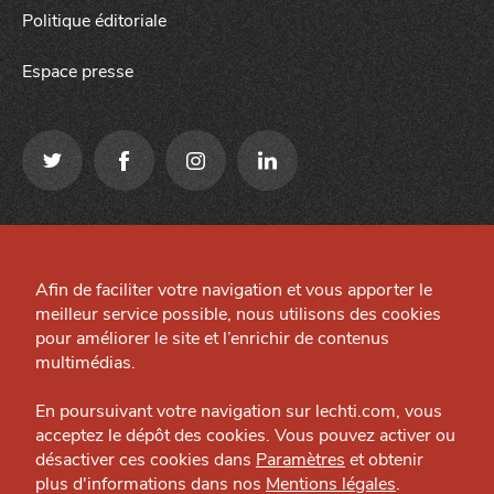
Politique éditoriale
Espace presse
Qui sommes-nous ?
Mentions légales
Grande Cause
Afin de faciliter votre navigation et vous apporter le
Préférences cookies
meilleur service possible, nous utilisons des cookies
Nous contacter
J'accepte
Je refuse
Site créé par
pour améliorer le site et l’enrichir de contenus
Politique éditoriale
multimédias.
Espace presse
En poursuivant votre navigation sur lechti.com, vous
acceptez le dépôt des cookies. Vous pouvez activer ou
désactiver ces cookies dans
Paramètres
et obtenir
plus d'informations dans nos
Mentions légales
.
HTITE
C
A
N