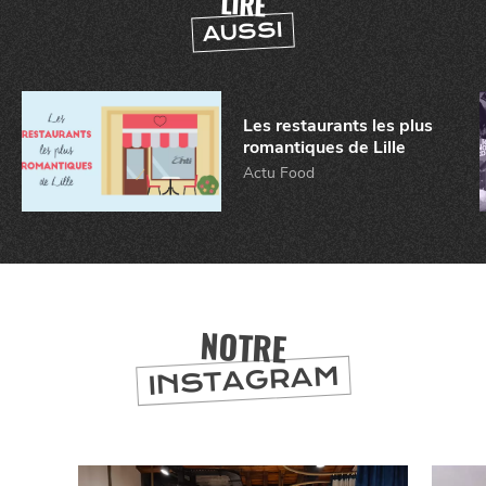
LIRE
AUSSI
BONS PLANS ET ADRESSES
À
ET SA RÉGION
LILLE
Les restaurants les plus
romantiques de Lille
DEPUIS
1973
Actu Food
NOTRE
INSTAGRAM