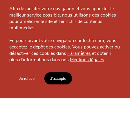
Grande Cause
Afin de faciliter votre navigation et vous apporter le
meilleur service possible, nous utilisons des cookies
Voyages Gourmands
Nous contacter
pour améliorer le site et l’enrichir de contenus
J'accepte
Je refuse
Restaurant — Lille – Euralille
Politique éditoriale
multimédias.
Espace presse
En poursuivant votre navigation sur lechti.com, vous
acceptez le dépôt des cookies. Vous pouvez activer ou
désactiver ces cookies dans
Paramètres
et obtenir
OÙ
TROUVER
plus d'informations dans nos
Mentions légales
.
HTITE
C
A
N
C
AILLE
LES
Je refuse
J'accepte
GUIDES ?
Mentions légales
lien vers l'article
Accueil
Explorer
Blog
S'INSCRIRE À LA
un
CHTIMI
NEWSLETTER
comme
MANGER