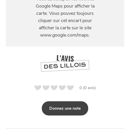
11 Rue du Molinel, 59800 Lille, France
SE
DIVERTIR
L'AVIS
DES LILLOIS
0 (0 avis)
Donnez une note