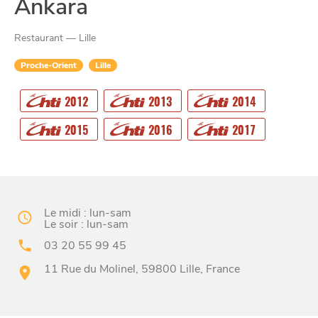
Ankara
Restaurant — Lille
Proche-Orient
Lille
CHTITE
2012
2013
2014
CANAILLE
2015
2016
2017
Le midi : lun-sam
Le soir : lun-sam
03 20 55 99 45
11 Rue du Molinel, 59800 Lille, France
BONS PLANS ET ADRESSES
À
ET SA RÉGION
LILLE