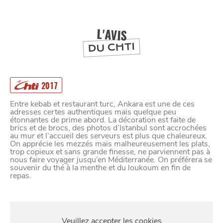
DEPUIS
1973
L'AVIS
DU CHTI
2017
Entre kebab et restaurant turc, Ankara est une de ces
adresses certes authentiques mais quelque peu
étonnantes de prime abord. La décoration est faite de
brics et de brocs, des photos d’Istanbul sont accrochées
au mur et l’accueil des serveurs est plus que chaleureux.
On apprécie les mezzés mais malheureusement les plats,
trop copieux et sans grande finesse, ne parviennent pas à
nous faire voyager jusqu’en Méditerranée. On préférera se
souvenir du thé à la menthe et du loukoum en fin de
repas.
S'Y
RENDRE