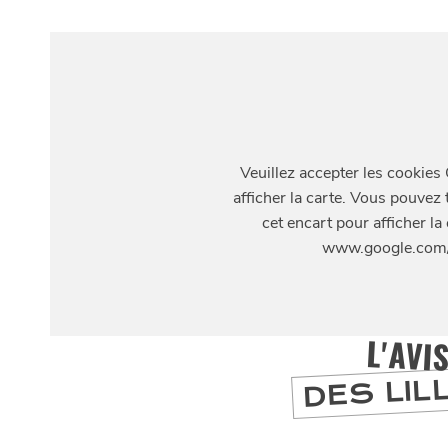
la
CHTIMI
comme
NUIT
un
S'Y
REND
2 rue des Bouchers
L'AVI
DES LIL