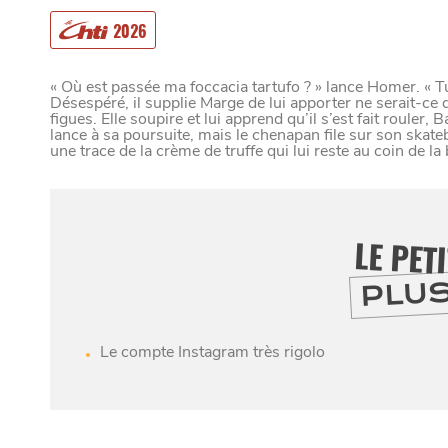
VIVRE DANS 
2026
« Où est passée ma foccacia tartufo ? » lance Homer. « Tu 
Désespéré, il supplie Marge de lui apporter ne serait-ce 
figues. Elle soupire et lui apprend qu’il s’est fait rouler, 
U
N
D
lance à sa poursuite, mais le chenapan file sur son skatebo
une trace de la crème de truffe qui lui reste au coin de la
LE PET
Paramètres de confidentialité
PLU
Google reCAPTCHA
Google Analytics
Le compte Instagram très rigolo
Google Maps
MANGER
SORTIR
YouTube