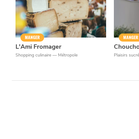
Qui sommes-nous ?
Grande Cause
Nous contact
Politique éditoriale
Espace presse
Mentions légales
MANGER
MANGER
L'Ami Fromager
Chouch
Shopping culinaire — Métropole
Plaisirs sucr