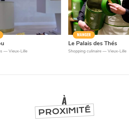
er
MANGER
ou
Le Palais des Thés
és — Vieux-Lille
Shopping culinaire — Vieux-Lille
À
PROXIMITÉ