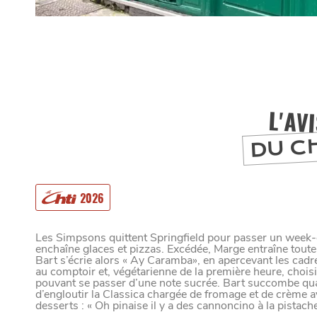
L'AV
DU C
2026
Les Simpsons quittent Springfield pour passer un week-e
enchaîne glaces et pizzas. Excédée, Marge entraîne toute l
Bart s’écrie alors « Ay Caramba», en apercevant les cadre
au comptoir et, végétarienne de la première heure, choisit 
MANGER
pouvant se passer d’une note sucrée. Bart succombe quant
d’engloutir la Classica chargée de fromage et de crème av
desserts : « Oh pinaise il y a des cannoncino à la pistach