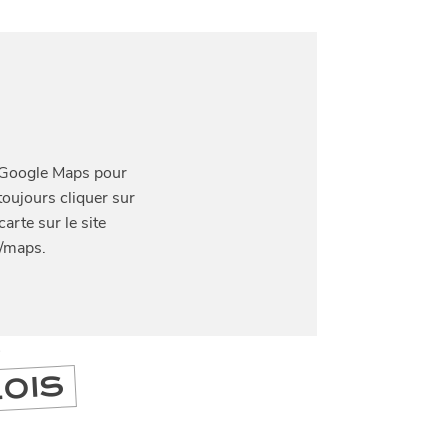
DIVERTIR
LILLE
BONS PLANS ET ADRESSES À
ET SA RÉGION DEPUIS
1973
RE
J'accepte
Je refuse
S
LOIS