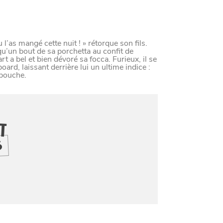
LE NORD
L
E
S
D
E
R
N
I
È
R
E
S
A
C
T
S
D
U
O
R
l’as mangé cette nuit ! » rétorque son fils.
qu’un bout de sa porchetta au confit de
Bart a bel et bien dévoré sa focca. Furieux, il se
ard, laissant derrière lui un ultime indice :
 bouche.
IT
Paramètres de confidentiali
S
Afin de faciliter votre navigation et de vous apporter le mei
des cookies pour améliorer le site aux besoins des visiteur
Nos politique de confidentialité
SE