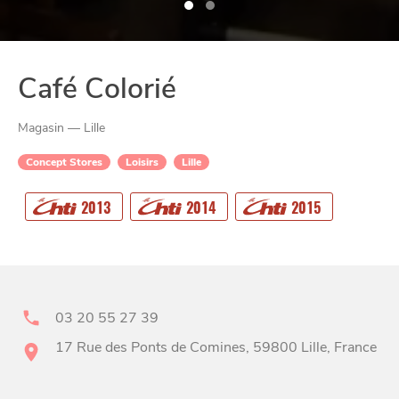
Café Colorié
Magasin — Lille
Concept Stores
Loisirs
Lille
2013
2014
2015
CHTITE
CANAILLE
03 20 55 27 39
17 Rue des Ponts de Comines, 59800 Lille, France