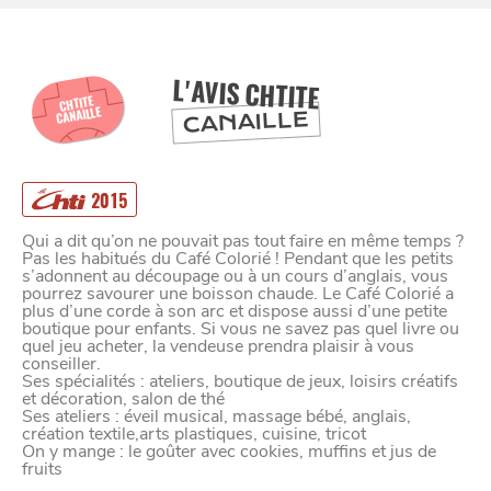
BONS PLANS ET ADRESSES
L'AVIS CHTITE
À
ET SA RÉGION
LILLE
CHTITE
CANAILLE
CANAILLE
DEPUIS
1973
2015
Qui a dit qu’on ne pouvait pas tout faire en même temps ?
Pas les habitués du Café Colorié ! Pendant que les petits
s’adonnent au découpage ou à un cours d’anglais, vous
pourrez savourer une boisson chaude. Le Café Colorié a
plus d’une corde à son arc et dispose aussi d’une petite
boutique pour enfants. Si vous ne savez pas quel livre ou
quel jeu acheter, la vendeuse prendra plaisir à vous
conseiller.
Ses spécialités : ateliers, boutique de jeux, loisirs créatifs
et décoration, salon de thé
Ses ateliers : éveil musical, massage bébé, anglais,
création textile,arts plastiques, cuisine, tricot
On y mange : le goûter avec cookies, muffins et jus de
fruits