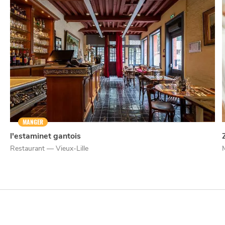
NUIT
la
SORTIR
MANGER
l'estaminet gantois
Restaurant — Vieux-Lille