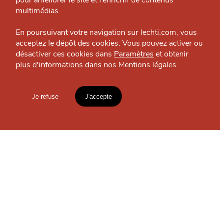
pour améliorer le site et l’enrichir de contenus
J'accepte
Je refuse
Politique éditoriale
multimédias.
Espace presse
En poursuivant votre navigation sur lechti.com, vous
OÙ
TROUVER
acceptez le dépôt des cookies. Vous pouvez activer ou
désactiver ces cookies dans
Paramètres
et obtenir
plus d'informations dans nos
Mentions légales
.
HTITE
C
A
N
LES
C
AILLE
GUIDES ?
Je refuse
J'accepte
Mentions légales
lien vers l'article
S'INSCRIRE À LA
Accueil
Explorer
Blog
NEWSLETTER
un
CHTIMI
comme
MANGER
Votre
email