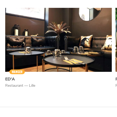
MANGER
ED'A
Restaurant — Lille
NUIT
la
SORTIR