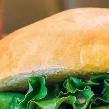
Paramètres de
confidentialité
Afin de faciliter votre navigation et de vous
apporter le meilleur service possible, nous utilisons
des cookies pour améliorer le site aux besoins des
visiteurs, notamment selon la fréquentation.
Nos politique de confidentialité