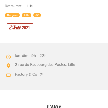
Restaurant — Lille
Burgers
Lille
€€
CHTITE
2021
CANAILLE
lun-dim : 9h - 22h
2 rue du Faubourg des Postes, Lille
Factory & Co
BONS PLANS ET ADRESSES
À
ET SA RÉGION
LILLE
DEPUIS
1973
L'AVIS