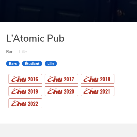
L’Atomic Pub
Bar — Lille
Bars
Étudiant
Lille
2016
2017
2018
CHTITE
CANAILLE
2019
2020
2021
2022