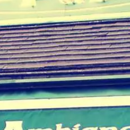
Paramètres de
confidentialité
Afin de faciliter votre navigation et de vous
apporter le meilleur service possible, nous utilisons
des cookies pour améliorer le site aux besoins des
visiteurs, notamment selon la fréquentation.
Nos politique de confidentialité