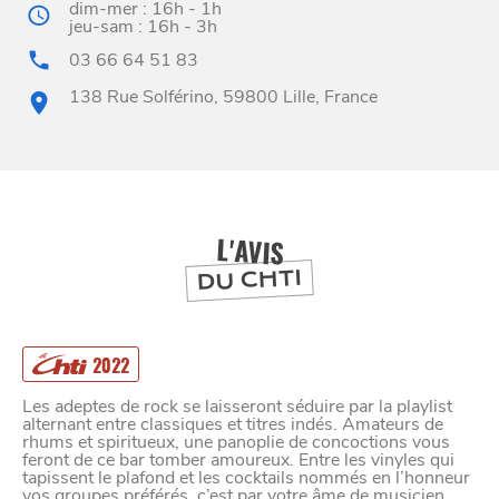
dim-mer : 16h - 1h
jeu-sam : 16h - 3h
03 66 64 51 83
BONS PLANS ET ADRESSES
138 Rue Solférino, 59800 Lille, France
À
ET SA RÉGION
LILLE
DEPUIS
1973
L'AVIS
DU CHTI
2022
Les adeptes de rock se laisseront séduire par la playlist
alternant entre classiques et titres indés. Amateurs de
rhums et spiritueux, une panoplie de concoctions vous
feront de ce bar tomber amoureux. Entre les vinyles qui
tapissent le plafond et les cocktails nommés en l’honneur
vos groupes préférés, c’est par votre âme de musicien