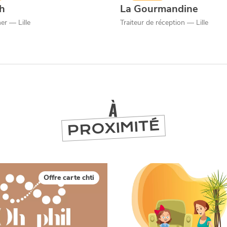
ch
La Gourmandine
er — Lille
Traiteur de réception — Lille
À
PROXIMITÉ
Offre carte chti
er