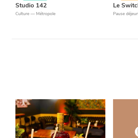
Studio 142
Le Swit
Culture — Métropole
Pause déjeun
Qui sommes-nous ?
Grande Cause
Nous contact
Politique éditoriale
Espace presse