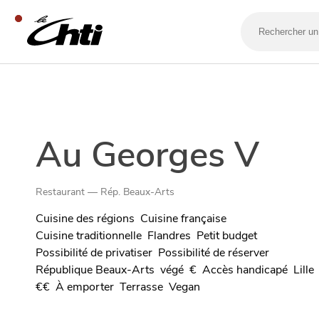
Rechercher
un
bar,
un
restaurant…
SE DIVERTIR
Au Georges V
Restaurant — Rép. Beaux-Arts
Cuisine des régions
Cuisine française
Cuisine traditionnelle
Flandres
Petit budget
Possibilité de privatiser
Possibilité de réserver
République Beaux-Arts
végé
€
Accès handicapé
Lille
€€
À emporter
Terrasse
Vegan
SORTIR