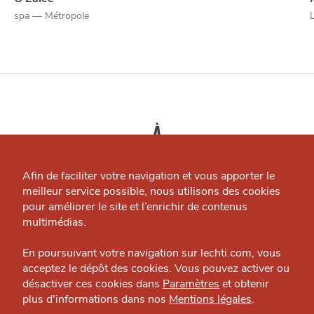
spa — Métropole
L
À
Qui sommes-nous ?
PROXIMITÉ
Grande Cause
Afin de faciliter votre navigation et vous apporter le
J'accepte
Je refuse
meilleur service possible, nous utilisons des cookies
Nous contacter
pour améliorer le site et l’enrichir de contenus
Politique éditoriale
multimédias.
Espace presse
En poursuivant votre navigation sur lechti.com, vous
acceptez le dépôt des cookies. Vous pouvez activer ou
désactiver ces cookies dans
Paramètres
et obtenir
plus d'informations dans nos
Mentions légales
.
HTITE
C
A
N