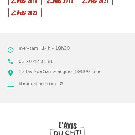
2018
2019
2021
CANAILLE
2022
mer-sam : 14h - 18h30
03 20 42 01 86
17 bis Rue Saint-Jacques, 59800 Lille
BONS PLANS ET ADRESSES
librairiegiard.com
À
ET SA RÉGION
LILLE
DEPUIS
1973
L'AVIS
DU CHTI