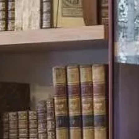
YouTube
Paramètres de
confidentialité
Afin de faciliter votre navigation et de vous
apporter le meilleur service possible, nous utilisons
des cookies pour améliorer le site aux besoins des
visiteurs, notamment selon la fréquentation.
Nos politique de confidentialité