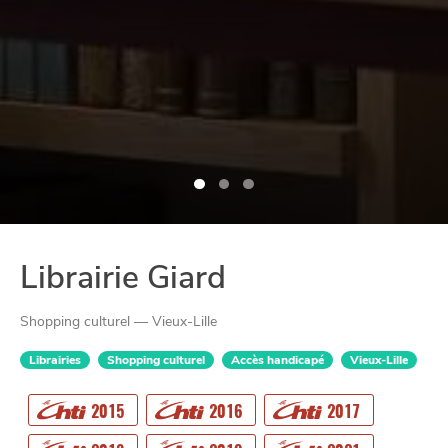
Librairie Giard
Shopping culturel — Vieux-Lille
Librairies
Shopping culturel
Accès handicapé
Vieux-Lille
2015
2016
2017
CHTITE