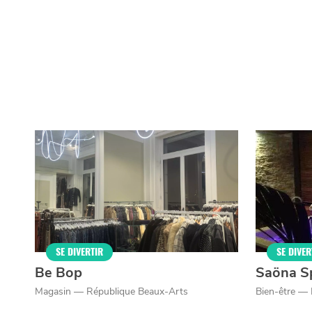
SE DIVERTIR
SE DIVER
Be Bop
Saöna S
Magasin — République Beaux-Arts
Bien-être —