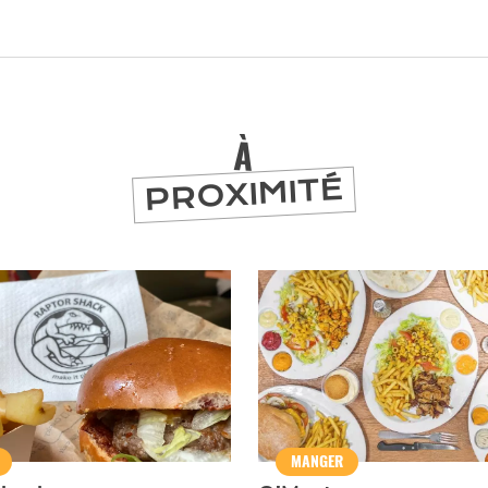
À
PROXIMITÉ
er
MANGER