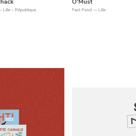
Shack
O'Must
 Lille – République
Fast-Food — Lille