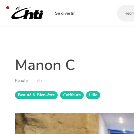
Recherc
un
Se divertir
bar,
un
restaur
SE DIVERTIR
Manon C
Beauté — Lille
Beauté & Bien-être
Coiffeurs
Lille
SORTIR