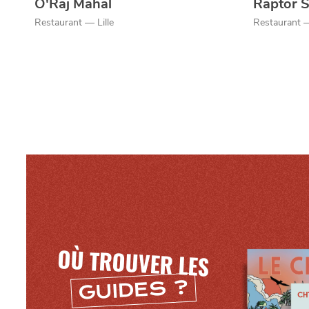
O'Raj Mahal
Raptor 
Restaurant — Lille
Restaurant —
OÙ TROUVER LES
GUIDES ?