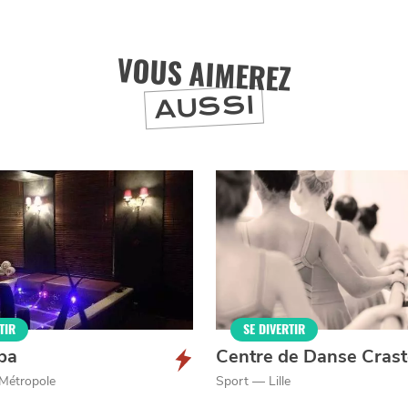
VOUS AIMEREZ
J'accepte
Je refuse
AUSSI
TIR
SE DIVERTIR
pa
Centre de Danse Cras
 Métropole
Sport — Lille