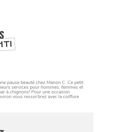
IS
HTI
une pause beauté chez Manon C. Ce petit
usieurs services pour hommes, femmes et
 bar à chignons! Pour une occasion
nviron vous ressortirez avec la coiffure