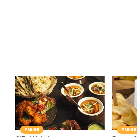
Qui sommes-nous ?
Grande Cause
Nous contact
Politique éditoriale
Espace presse
MANGER
MANGER
Mentions légales