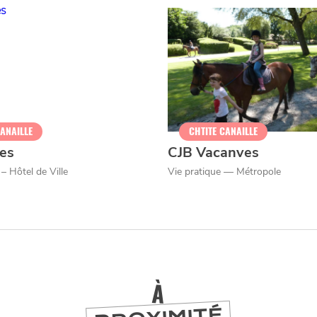
Nos politique de confidentialité
SE
DIVERTIR
LILLE
BONS PLANS ET ADRESSES À
ET SA RÉGION DEPUIS
1973
CANAILLE
CHTITE CANAILLE
es
CJB Vacanves
J'accepte
Je refuse
 – Hôtel de Ville
Vie pratique — Métropole
À