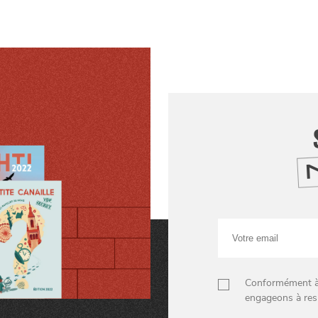
Votre
email
Conformément à n
engageons à res