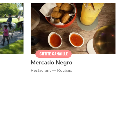
VIVRE
CHTITE
CANAILLE
dans
NORD
le
CHTITE CANAILLE
Mercado Negro
Restaurant — Roubaix