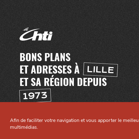
BONS PLANS
ET ADRESSES À
LILLE
ET SA RÉGION DEPUIS
1973
H
TI
T
E
C
A
N
AI
L
L
Afin de faciliter votre navigation et vous apporter le meille
C
E
multimédias.