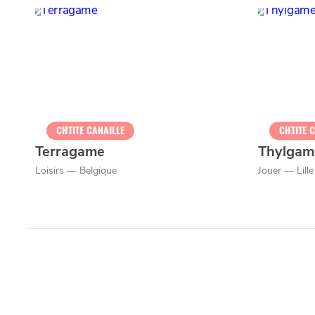
MANGER
SORTIR
YouTube
la
CHTIMI
comme
NUIT
un
CHTITE CANAILLE
CHTITE 
Terragame
Thylgam
Loisirs — Belgique
Jouer — Lille