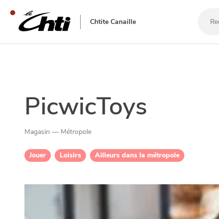
Reche
un
Chtite Canaille
bar,
un
resta
SE DIVERTIR
PicwicToys
Magasin — Métropole
Jouer
Loisirs
Ailleurs dans la métropole
SORTIR