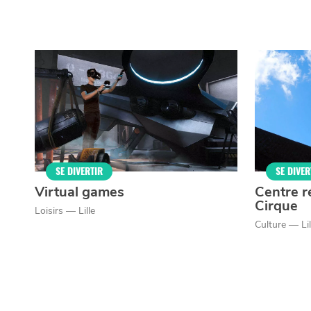
SE DIVERTIR
SE DIVER
Virtual games
Centre r
Cirque
Loisirs — Lille
Culture — Lil
Qui sommes-nous ?
Grande Cause
Nous contact
Politique éditoriale
Espace presse