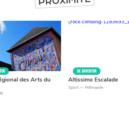
PROXIMITÉ
TIR
SE DIVERTIR
égional des Arts du
Altissimo Escalade
Sport — Métropole
le
er