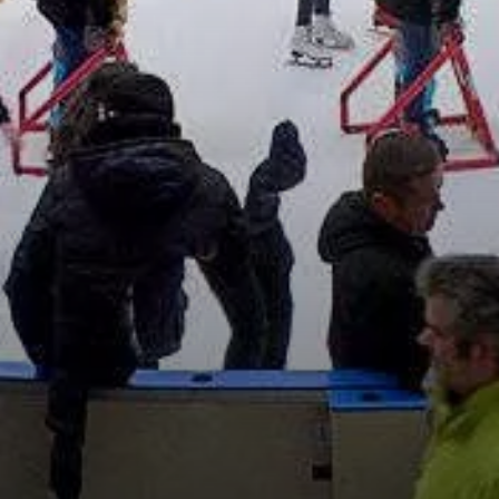
VIVRE
dans
NORD
le