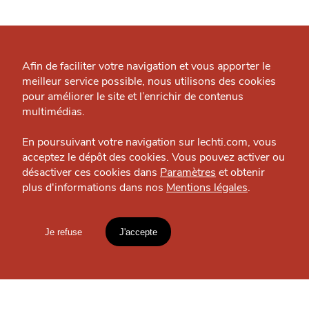
Qui sommes-nous ?
Grande Cause
Afin de faciliter votre navigation et vous apporter le
OÙ
TROUVER
meilleur service possible, nous utilisons des cookies
Nous contacter
pour améliorer le site et l’enrichir de contenus
LES
Politique éditoriale
multimédias.
J'accepte
Je refuse
GUIDES ?
Espace presse
En poursuivant votre navigation sur lechti.com, vous
acceptez le dépôt des cookies. Vous pouvez activer ou
désactiver ces cookies dans
Paramètres
et obtenir
plus d'informations dans nos
Mentions légales
.
HTITE
C
A
N
C
AILLE
S'INSCRIRE À LA
Je refuse
J'accepte
NEWSLETTER
Mentions légales
lien vers l'article
Votre
email
Accueil
Explorer
Blog