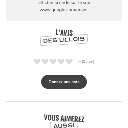
Avenue du lac, Noeux-les-Mines
L'AVIS
DES LILLOIS
0 (0 avis)
SE
Donnez une note
DIVERTIR
VOUS AIMEREZ
AUSSI