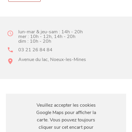
lun-mar & jeu-sam : 14h - 20h
mer : 10h - 12h, 14h - 20h
dim : 10h - 20h
03 21 26 84 84
BONS PLANS ET ADRESSES
Avenue du lac, Noeux-les-Mines
À
ET SA RÉGION
LILLE
DEPUIS
1973
S'Y
RENDRE