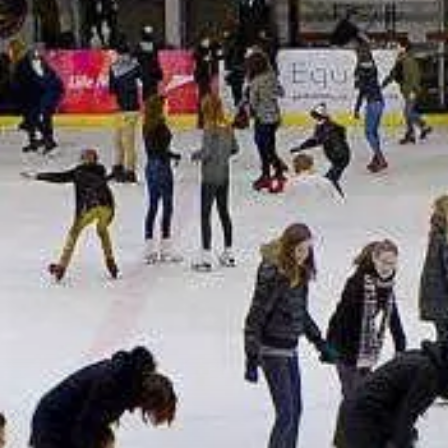
Paramètres de
confidentialité
Afin de faciliter votre navigation et de vous
apporter le meilleur service possible, nous utilisons
des cookies pour améliorer le site aux besoins des
visiteurs, notamment selon la fréquentation.
Nos politique de confidentialité